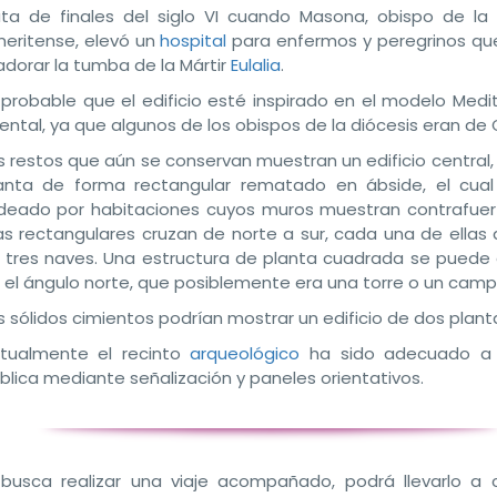
ta de finales del siglo VI cuando Masona, obispo de la 
eritense, elevó un
hospital
para enfermos y peregrinos qu
adorar la tumba de la Mártir
Eulalia
.
 probable que el edificio esté inspirado en el modelo Medi
iental, ya que algunos de los obispos de la diócesis eran de 
s restos que aún se conservan muestran un edificio central,
anta de forma rectangular rematado en ábside, el cua
deado por habitaciones cuyos muros muestran contrafuer
as rectangulares cruzan de norte a sur, cada una de ellas d
 tres naves. Una estructura de planta cuadrada se puede 
 el ángulo norte, que posiblemente era una torre o un campa
s sólidos cimientos podrían mostrar un edificio de dos plant
tualmente el recinto
arqueológico
ha sido adecuado a l
blica mediante señalización y paneles orientativos.
 busca realizar una viaje acompañado, podrá llevarlo a