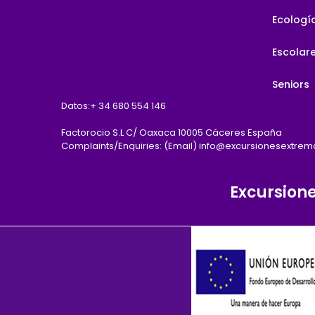
Ecologí
Escolar
Seniors
Datos:
+ 34 680 554 146
Factorocio S.L C/ Oaxaca 10005 Cáceres España
Complaints/Enquiries: (Email) info@excursionesextre
Excursion