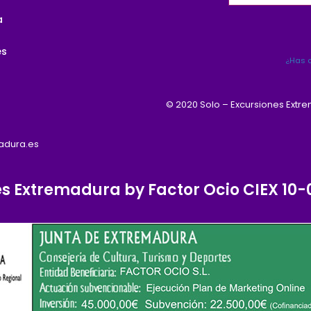
a
es
¿Has o
© 2020 Solo – Excursiones Extr
madura.es
es Extremadura by Factor Ocio CIEX 1