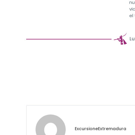
nu
vi
el
Lu
ExcursioneExtremadura