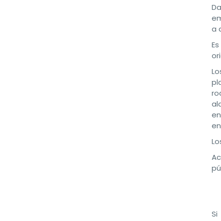
Da
em
a 
Es
or
Lo
pl
ro
al
en
en
Lo
Ac
pú
Si