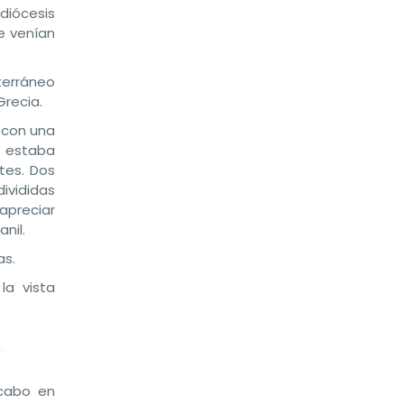
diócesis
e venían
terráneo
Grecia.
 con una
l estaba
tes. Dos
ivididas
apreciar
nil.
as.
a vista
 cabo en