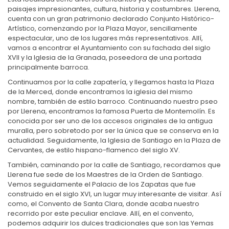
paisajes impresionantes, cultura, historia y costumbres. Llerena,
cuenta con un gran patrimonio declarado Conjunto Histórico-
Artístico, comenzando por la Plaza Mayor, sencillamente
espectacular, uno de los lugares más representativos. Allí,
vamos a encontrar el Ayuntamiento con su fachada del siglo
XVII y la Iglesia de la Granada, poseedora de una portada
principalmente barroca.
Continuamos por la calle zapatería, y llegamos hasta la Plaza
de la Merced, donde encontramos la iglesia del mismo
nombre, también de estilo barroco. Continuando nuestro pseo
por Llerena, encontramos la famosa Puerta de Montemolín. Es
conocida por ser uno de los accesos originales de la antigua
muralla, pero sobretodo por ser la única que se conserva en la
actualidad. Seguidamente, la Iglesia de Santiago en la Plaza de
Cervantes, de estilo hispano-flamenco del siglo XV.
También, caminando por la calle de Santiago, recordamos que
Llerena fue sede de los Maestres de la Orden de Santiago.
Vemos seguidamente el Palacio de los Zapatas que fue
construido en el siglo XVI, un lugar muy interesante de visitar. Así
como, el Convento de Santa Clara, donde acaba nuestro
recorrido por este peculiar enclave. Allí, en el convento,
podemos adquirir los dulces tradicionales que son las Yemas