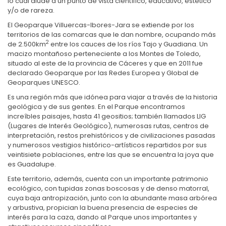
lo cual alude a un punto de vista científico, educativo, estético
y/o de rareza.
El Geoparque Villuercas-Ibores-Jara se extiende por los
territorios de las comarcas que le dan nombre, ocupando más
2
de 2.500km
entre los cauces de los ríos Tajo y Guadiana. Un
macizo montañoso perteneciente a los Montes de Toledo,
situado al este de la provincia de Cáceres y que en 2011 fue
declarado Geoparque por las Redes Europea y Global de
Geoparques UNESCO.
Es una región más que idónea para viajar a través de la historia
geológica y de sus gentes. En el Parque encontramos
increíbles paisajes, hasta 41 geositios; también llamados LIG
(Lugares de Interés Geológico), numerosas rutas, centros de
interpretación, restos prehistóricos y de civilizaciones pasadas
y numerosos vestigios histórico-artísticos repartidos por sus
veintisiete poblaciones, entre las que se encuentra la joya que
es Guadalupe.
Este territorio, además, cuenta con un importante patrimonio
ecológico, con tupidas zonas boscosas y de denso matorral,
cuya baja antropización, junto con la abundante masa arbórea
y arbustiva, propician la buena presencia de especies de
interés para la caza, dando al Parque unos importantes y