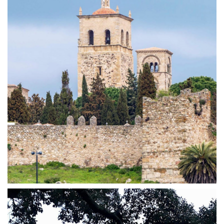
en su contenido: historia, anécdotas [...]
disfrutarás de un paseo ameno, pero sin perder la rigurosidad
en 1962. En la visita guiada “Trujillo a Través de los Siglos”
“Bien de Interés Cultural” como Conjunto Histórico-Artístico
los Siglos” Trujillo es un museo al aire libre declarado BIC
VISITA GUIADA TRUJILLO Visita guiada “Trujillo a Través de
Siglos
Visita Guiada Trujillo – A través de los