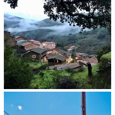
de mampostería de [...]
cautivará con su arquitectura típica y tradicional. Sus muros
España'! Este encantador rincón detenido en el tiempo te
reconocido como uno de 'Los Pueblos Más Bonitos de
maravillosa joya escondida de Robledillo de Gata,
GATA + VISITA BODEGA + DEGUSTACIÓN ¡Descubre la
RUTA 4X4 CON PICNIC + VISITA GUIADA A ROBLEDILLO DE
de Gata
Descubriendo el Corazón de la Sierra