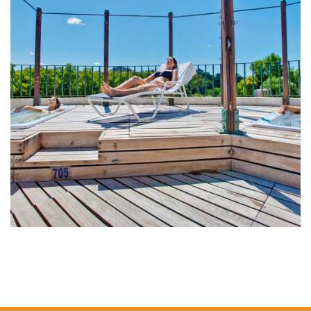
mente, recargando nuevas energías a través [...]
termal, ideal para tratar el cuerpo y cultivar el espíritu y la
las fuentes de Serra de Penha Garcia. Realizarás un circuito
época da civilización romana, debido a la calidad y pureza de
completo en las Termas de Monfortinho, existentes desde la
SPA DÍA COMPLETO-TERMAS MONFORTINHO Disfruta un día
Completo.
Es hora de cuidarte y disfrutar, SPA Día