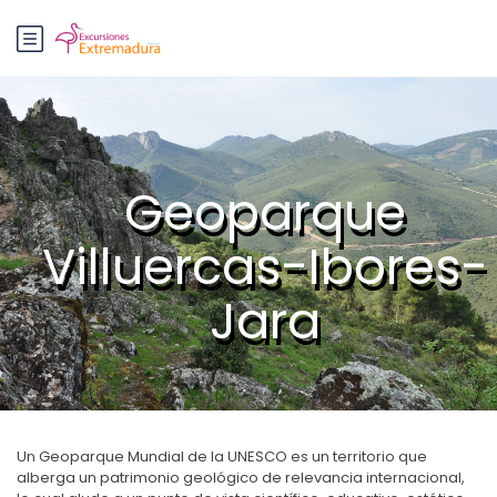
Geoparque
Villuercas-Ibores-
Jara
Un Geoparque Mundial de la UNESCO es un territorio que
alberga un patrimonio geológico de relevancia internacional,