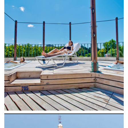
mente, recargando nuevas energías a través [...]
termal, ideal para tratar el cuerpo y cultivar el espíritu y la
las fuentes de Serra de Penha Garcia. Realizarás un circuito
época da civilización romana, debido a la calidad y pureza de
completo en las Termas de Monfortinho, existentes desde la
SPA DÍA COMPLETO-TERMAS MONFORTINHO Disfruta un día
medio dia con masaje 20´
Es hora de cuidarte y disfrutar, SPA