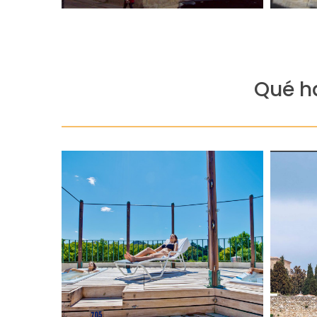
Qué h
nuevas energías a través [...]
cultivar el espíritu y la mente, recargando
termal, ideal para tratar el cuerpo y
perder
de Penha Garcia. Realizarás un circuito
disfrut
calidad y pureza de las fuentes de Serra
guiada 
da civilización romana, debido a la
Históri
Monfortinho, existentes desde la época
“Bien d
completo en las Termas de
es un m
MONFORTINHO Disfruta un día
“Trujil
SPA DÍA COMPLETO-TERMAS
VISITA
con masaje 20´
tr