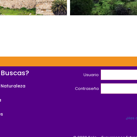
de la Sierra de Ga
ta Guiada Trujillo – A
Descubriendo el Co
 Buscas?
Usuario
 Naturaleza
Contraseña
a
es
¿Has o