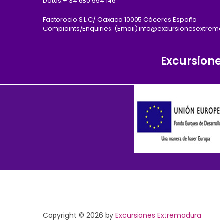
Datos:
+ 34 680 554 146
Factorocio S.L C/ Oaxaca 10005 Cáceres España
Complaints/Enquiries: (Email) info@excursionesextre
Excursion
Copyright © 2026 by
Excursiones Extremadura