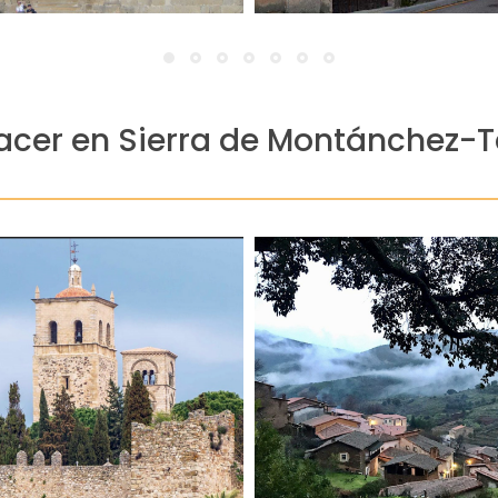
acer en Sierra de Montánchez-
muros de mampostería de [.
historia, anécdotas [...]
arquitectura típica y tradicion
 la rigurosidad en su contenido:
detenido en el tiempo te cautiva
arás de un paseo ameno, pero sin
España'! Este encantador ri
“Trujillo a Través de los Siglos”
uno de 'Los Pueblos Más Boni
co-Artístico en 1962. En la visita
Robledillo de Gata, reconoci
e Interés Cultural” como Conjunto
maravillosa joya escondid
useo al aire libre declarado BIC
BODEGA + DEGUSTACIÓN ¡Desc
lo a Través de los Siglos” Trujillo
A ROBLEDILLO DE GATA + VI
 GUIADA TRUJILLO Visita guiada
RUTA 4X4 CON PICNIC + VISITA
avés de los Siglos