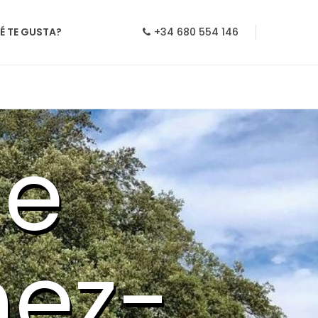
É TE GUSTA?
+34 680 554 146
de
ez-