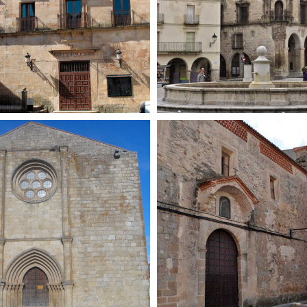
cio Juan Pizarro de
Palacio Conquista 
ragón en Trujillo
Marqueses en Truj
29 de abril de 2016
29 de abril de 2016
esia de Santa María
Iglesia y Convent
 Mayor en Trujillo
San Miguel en Truj