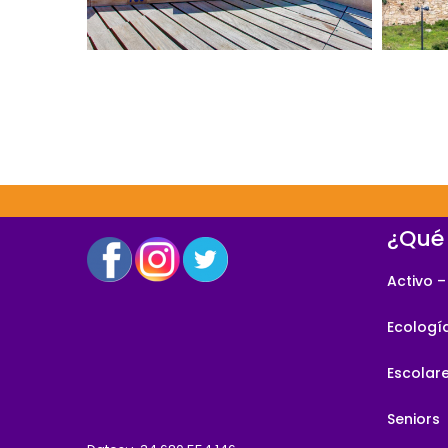
disfrutar, SPA medio dia
Visi
Es hora de cuidarte y
¿Qué
Activo –
Ecologí
Escolar
Seniors