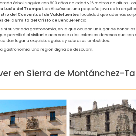
rada árbol singular con 800 años de edad y 16 metros de altura. Lo
ta Lucía del Trampal
, en Alcuéscar, una pequeña joya de la arquite
stro del Conventual de Valdefuentes
, localidad que además sorp
es de la
Ermita del Cristo
de Benquerencia.
s ni su variada gastronomía, en la que ocupan un lugar de honor lo
 permitirá al visitante acercarse a las extensas dehesas que son el t
ue dan lugar a exquisitos guisos y sabrosos embutidos.
rica gastronomía. Una región digna de descubrir.
ver en Sierra de Montánchez-T
29 de abril de 2016
29 de abril de 2016