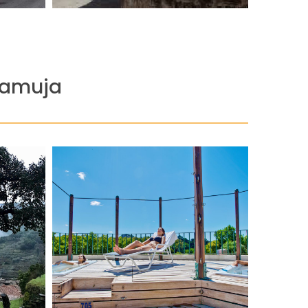
Tamuja
nuevas energías a través [...]
..]
cultivar el espíritu y la mente, recargando
al. Sus
termal, ideal para tratar el cuerpo y
rá con su
de Penha Garcia. Realizarás un circuito
ncón
calidad y pureza de las fuentes de Serra
tos de
da civilización romana, debido a la
do como
Monfortinho, existentes desde la época
a de
completo en las Termas de
ubre la
MONFORTINHO Disfruta un día
SITA
SPA DÍA COMPLETO-TERMAS
 GUIADA
Completo.