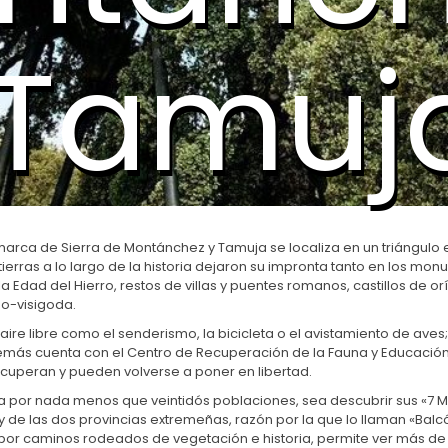
Tamuj
arca de Sierra de Montánchez y Tamuja se localiza en un triángulo ent
ierras a lo largo de la historia dejaron su impronta tanto en los 
a Edad del Hierro, restos de villas y puentes romanos, castillos de
no-visigoda.
ire libre como el senderismo, la bicicleta o el avistamiento de av
además cuenta con el Centro de Recuperación de la Fauna y Educació
cuperan y pueden volverse a poner en libertad.
por nada menos que veintidós poblaciones, sea descubrir sus «7 Mar
 de las dos provincias extremeñas, razón por la que lo llaman «Bal
por caminos rodeados de vegetación e historia, permite ver más de 