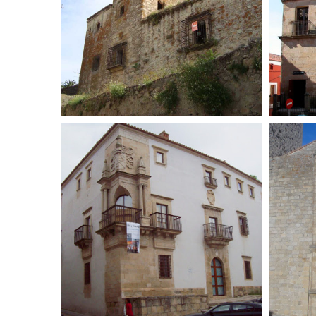
Casa Fuerte de los
Pala
Escobar en Trujillo
A
29 de abril de 2016
Palacio de los Barrantes
Igl
Cervantes en Trujillo
La