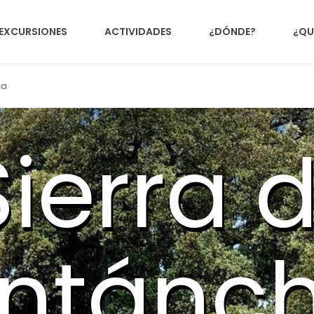
EXCURSIONES
ACTIVIDADES
¿DÓNDE?
¿QU
ja
Sierra 
ntánch