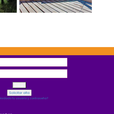
ta
disfrutar, SPA Día
razón
Es hora de cuidarte y
lvidado tu usuario y contraseña?