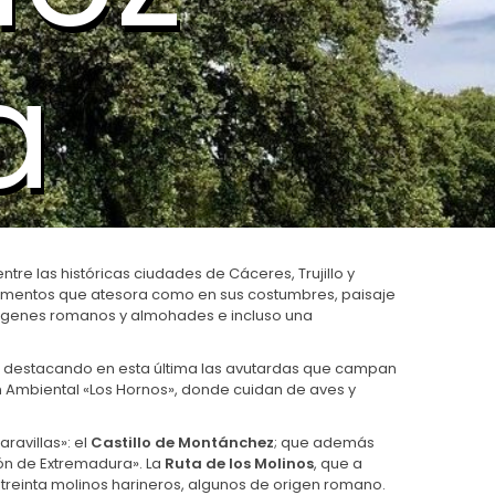
a
re las históricas ciudades de Cáceres, Trujillo y
monumentos que atesora como en sus costumbres, paisaje
 orígenes romanos y almohades e incluso una
es; destacando en esta última las avutardas que campan
n Ambiental «Los Hornos», donde cuidan de aves y
avillas»: el
Castillo de Montánchez
; que además
cón de Extremadura». La
Ruta de los Molinos
, que a
treinta molinos harineros, algunos de origen romano.