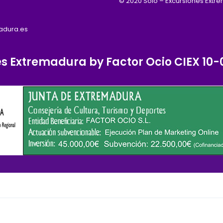
© 2020 Solo – Excursiones Extr
madura.es
es Extremadura by Factor Ocio CIEX 1