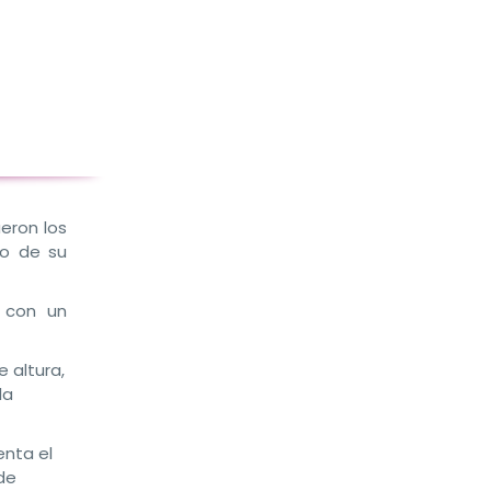
ueron los
io de su
 con un
 altura,
la
enta el
de