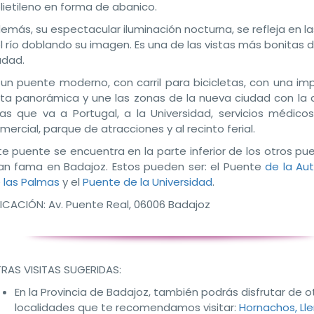
lietileno en forma de abanico.
emás, su espectacular iluminación nocturna, se refleja en l
l río doblando su imagen. Es una de las vistas más bonitas d
udad.
 un puente moderno, con carril para bicicletas, con una im
sta panorámica y une las zonas de la nueva ciudad con la 
vas que va a Portugal, a la Universidad, servicios médicos
mercial, parque de atracciones y al recinto ferial.
te puente se encuentra en la parte inferior de los otros pu
an fama en Badajoz. Estos pueden ser: el Puente
de la Au
 las Palmas
y el
Puente de la Universidad
.
ICACIÓN:
Av. Puente Real, 06006 Badajoz
RAS VISITAS SUGERIDAS:
En la Provincia de Badajoz, también podrás disfrutar de o
localidades que te recomendamos visitar:
Hornachos,
Lle