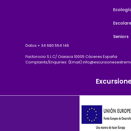
Ecologí
Escolar
Seniors
Datos:
+ 34 680 554 146
Factorocio S.L C/ Oaxaca 10005 Cáceres España
Complaints/Enquiries: (Email) info@excursionesextre
Excursion