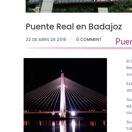
Puente Real en Badajoz
Puen
22 DE ABRIL DE 2016
0 COMMENT
El
Re
co
Es
vi
Su
es
ci
Su
ta