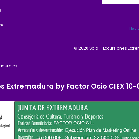
a
es
¿Has o
© 2020 Solo – Excursiones Extr
madura.es
es Extremadura by Factor Ocio CIEX 1