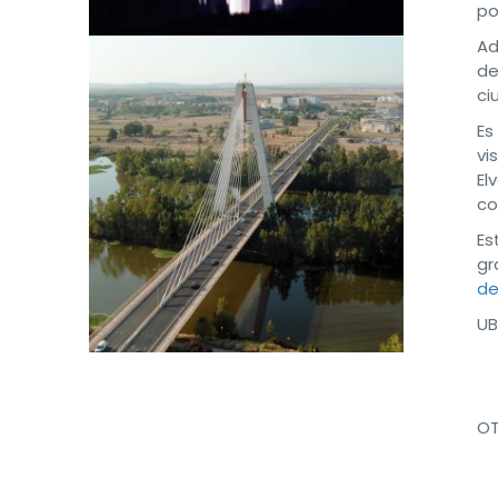
po
Ad
de
ci
Es
vi
El
co
Es
gr
de
UB
OT