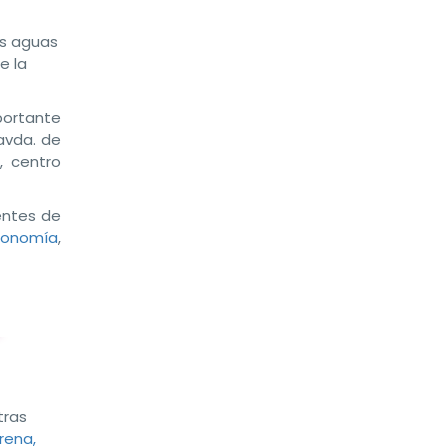
as aguas
e la
portante
avda. de
, centro
entes de
tonomía
,
tras
rena,