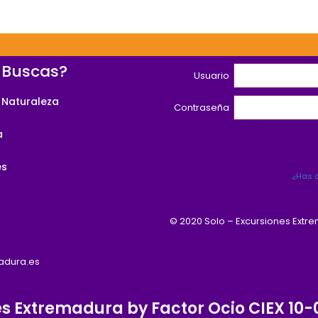
 Buscas?
Usuario
 Naturaleza
Contraseña
a
es
¿Has o
© 2020 Solo – Excursiones Extr
madura.es
es Extremadura by Factor Ocio CIEX 1