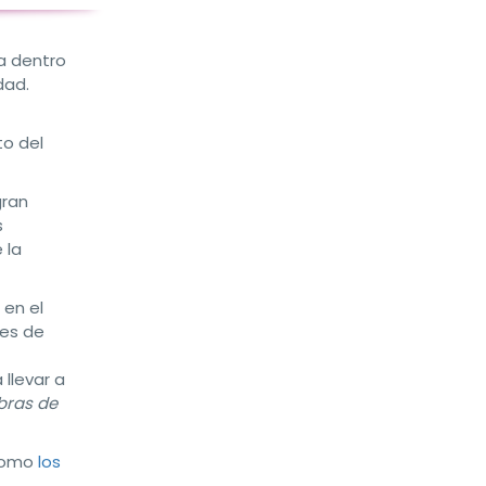
a dentro
dad.
to del
gran
s
 la
 en el
des de
 llevar a
bras de
 como
los