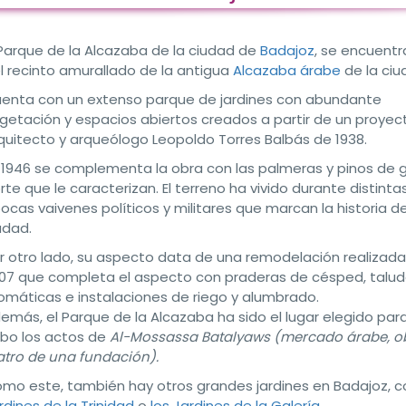
 Parque de la Alcazaba de la ciudad de
Badajoz
, se encuentr
l recinto amurallado de la antigua
Alcazaba árabe
de la ciu
enta con un extenso parque de jardines con abundante
getación y espacios abiertos creados a partir de un proyec
quitecto y arqueólogo Leopoldo Torres Balbás de 1938.
 1946 se complementa la obra con las palmeras y pinos de 
rte que le caracterizan. El terreno ha vivido durante distinta
ocas vaivenes políticos y militares que marcan la historia de
udad.
r otro lado, su aspecto data de una remodelación realizada
07 que completa el aspecto con praderas de césped, talu
omáticas e instalaciones de riego y alumbrado.
emás, el Parque de la Alcazaba ha sido el lugar elegido para
bo los actos de
Al-Mossassa Batalyaws (mercado árabe, o
atro de una fundación).
mo este, también hay otros grandes jardines en Badajoz,
rdines de la Trinidad
o
los Jardines de la Galería
.