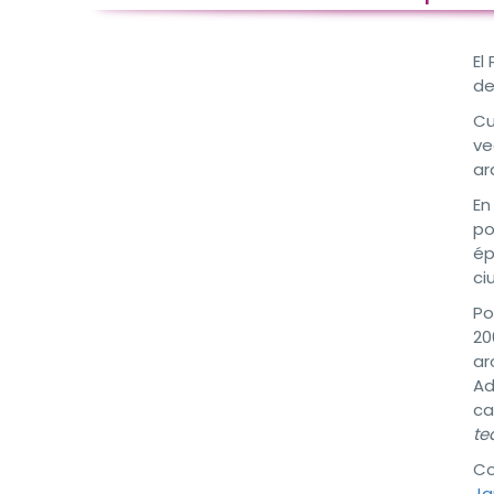
El
de
Cu
ve
ar
En
po
ép
ci
Po
20
ar
Ad
ca
te
Co
Ja