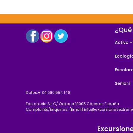
¿Qué
Activo –
Ecologí
Escolar
Seniors
Datos:
+ 34 680 554 146
Factorocio S.L C/ Oaxaca 10005 Cáceres España
Complaints/Enquiries: (Email) info@excursionesextre
Excursion