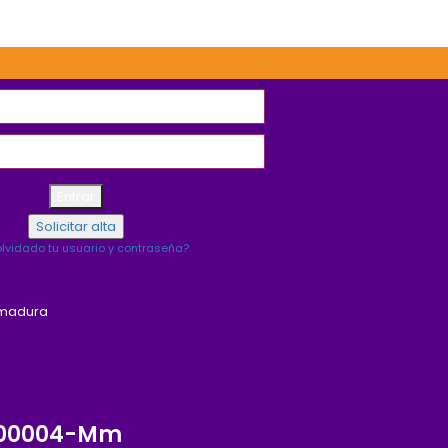
lvidado tu usuario y contraseña?
emadura
0-00004-Mm