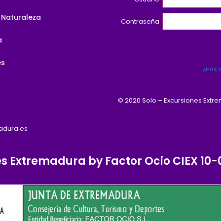
 Naturaleza
Contraseña
a
es
¿Has o
© 2020 Solo – Excursiones Extr
madura.es
es Extremadura by Factor Ocio CIEX 1