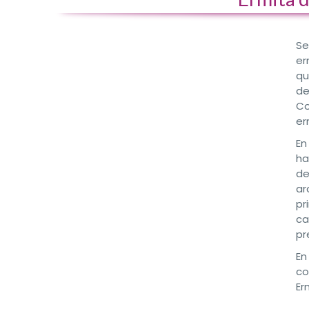
Se
er
qu
de
Co
er
En
ha
de
ar
pr
ca
pr
En
co
Er