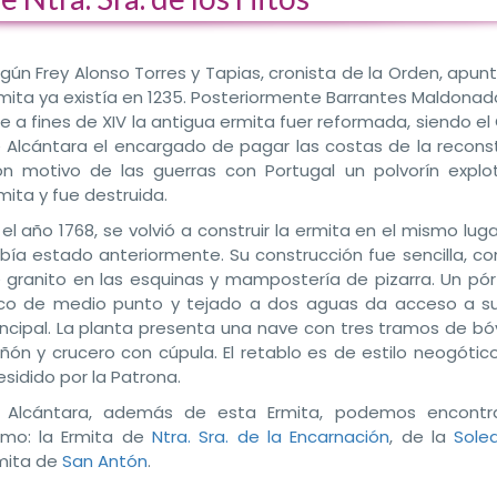
gún Frey Alonso Torres y Tapias, cronista de la Orden, apun
mita ya existía en 1235. Posteriormente Barrantes Maldonad
e a fines de XIV la antigua ermita fuer reformada, siendo e
 Alcántara el encargado de pagar las costas de la reconst
n motivo de las guerras con Portugal un polvorín explo
mita y fue destruida.
 el año 1768, se volvió a construir la ermita en el mismo lu
bía estado anteriormente. Su construcción fue sencilla, con
 granito en las esquinas y mampostería de pizarra. Un pór
co de medio punto y tejado a dos aguas da acceso a s
incipal. La planta presenta una nave con tres tramos de b
ñón y crucero con cúpula. El retablo es de estilo neogótico
esidido por la Patrona.
 Alcántara, además de esta Ermita, podemos encontra
mo: la Ermita de
Ntra. Sra. de la Encarnación
, de la
Sole
mita de
San Antón
.