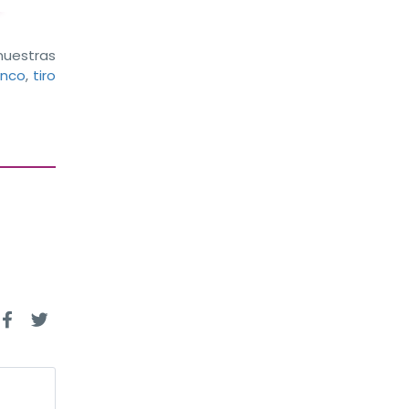
uestras
anco
,
tiro