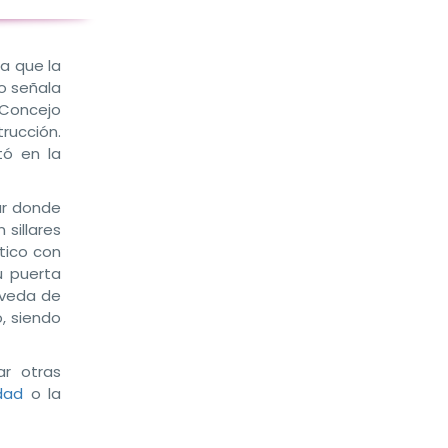
ta que la
o señala
l Concejo
rucción.
tó en la
gar donde
 sillares
tico con
u puerta
óveda de
, siendo
r otras
dad
o la