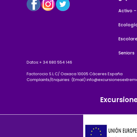
Activo –
Ecologí
Escolar
Seniors
Datos:
+ 34 680 554 146
Factorocio S.L C/ Oaxaca 10005 Cáceres España
Complaints/Enquiries: (Email) info@excursionesextre
Excursion