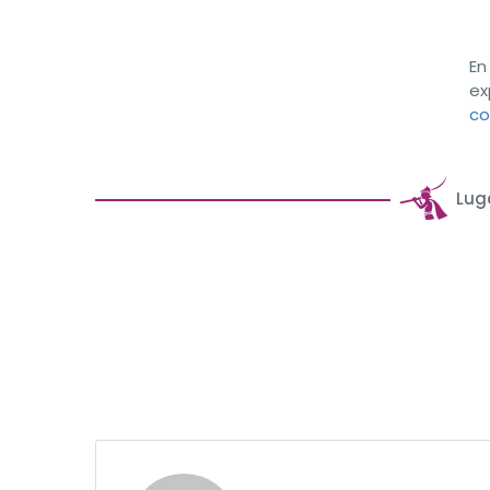
En
ex
co
Lug