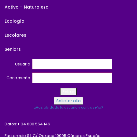
Activo – Naturaleza
Ecología
Escolares
Seniors
Usuario
Contraseña
¿Has olvidado tu usuario y contraseña?
Datos:
+ 34 680 554 146
Factorocio S.L C/ Oaxaca 10005 Cáceres España